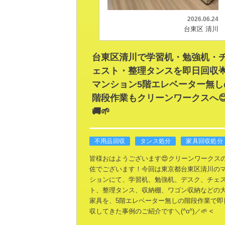
2026.06.24
台東区 清川
台東区清川で学習机・勉強机・
ェスト・整理タンスを即日回収
マンション5階エレベーター無し
階段作業もクリーンワークスへ
🚚🌱
不用品回収
タンス処分
家具回収処分
皆様おはようございます😍クリーンワークス
佐でございます！今回は東京都台東区清川の
ションにて、学習机、勉強机、デスク、チェ
ト、整理タンス、収納棚、ワゴン収納などの
家具を、5階エレベーター無しの階段作業で即
収してきた事例のご紹介です＼(^o^)／🌱
<