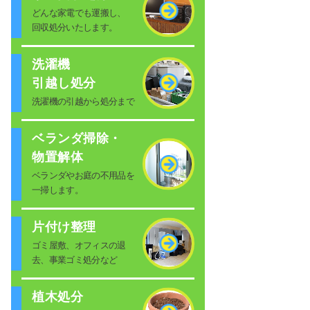
どんな家電でも運搬し、
回収処分いたします。
洗濯機
引越し処分
洗濯機の引越から処分まで
ベランダ掃除・
物置解体
ベランダやお庭の不用品を
一掃します。
片付け整理
ゴミ屋敷、オフィスの退
去、事業ゴミ処分など
植木処分