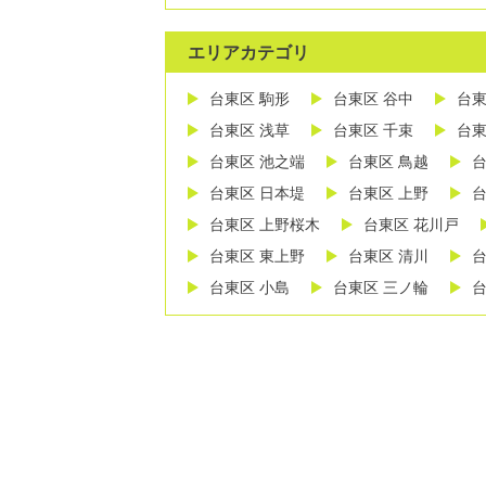
エリアカテゴリ
台東区 駒形
台東区 谷中
台東
台東区 浅草
台東区 千束
台東
台東区 池之端
台東区 鳥越
台
台東区 日本堤
台東区 上野
台
台東区 上野桜木
台東区 花川戸
台東区 東上野
台東区 清川
台
台東区 小島
台東区 三ノ輪
台