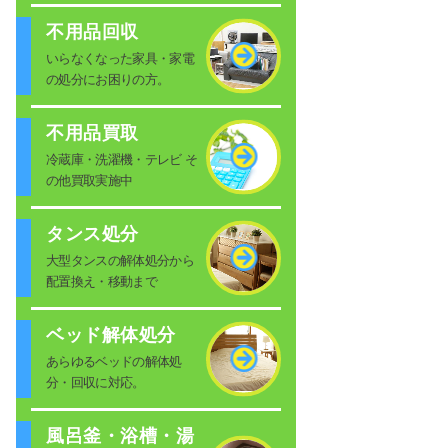
不用品回収
いらなくなった家具・家電
の処分にお困りの方。
不用品買取
冷蔵庫・洗濯機・テレビ そ
の他買取実施中
タンス処分
大型タンスの解体処分から
配置換え・移動まで
ベッド解体処分
あらゆるベッドの解体処
分・回収に対応。
風呂釜・浴槽・湯