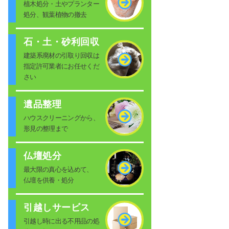
植木処分・土やプランター
処分、観葉植物の撤去
石・土・砂利回収
建築系廃材の引取り回収は
指定許可業者にお任せくだ
さい
遺品整理
ハウスクリーニングから、
形見の整理まで
仏壇処分
最大限の真心を込めて、
仏壇を供養・処分
引越しサービス
引越し時に出る不用品の処