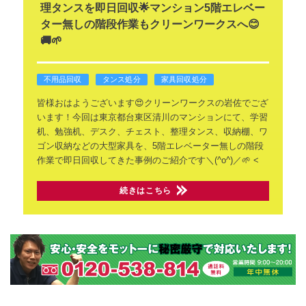
理タンスを即日回収🌟マンション5階エレベー
ター無しの階段作業もクリーンワークスへ😊
🚚🌱
不用品回収
タンス処分
家具回収処分
皆様おはようございます😍クリーンワークスの岩佐でござ
います！今回は東京都台東区清川のマンションにて、学習
机、勉強机、デスク、チェスト、整理タンス、収納棚、ワ
ゴン収納などの大型家具を、5階エレベーター無しの階段
作業で即日回収してきた事例のご紹介です＼(^o^)／🌱
<
続きはこちら