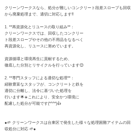
クリーンワークスなら、処分が難しいコンクリート段差スロープも回収
から廃棄処理まで、適切に対応します‼️
1. **再資源化とリユースの取り組み**：
クリーンワークスでは、回収したコンクリー
ト段差スロープやその他の不用品をなるべく
再資源化し、リユースに努めています。
資源循環と環境再生に貢献するため、
徹底した分別とリサイクルを行っています😊
2. **専門スタッフによる適切な処理**：
経験豊富なスタッフが、コンクリートと鉄を
適切に分離し、法令に基づいた処理を
行います🌟☀️これにより、安全かつ環境に
配慮した処分が可能です(*^^*)👍
●🌱 クリーンワークスは台東区で発生した様々な処理困難アイテムの回
収処分に対応 🌱●