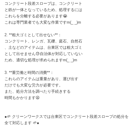
コンクリート段差スロープは、コンクリート
と鉄が一体となっているため、処理するには
これらを分離する必要があります😭
これは専門業者でも大変な作業ですm(_ _)m
2. **粗大ゴミとして出せない**：
コンクリート、レンガ、瓦礫、庭石、自然石
、土などのアイテムは、台東区では粗大ゴミ
として出せません😓自治体が対応していない
ため、適切な処理が求められますm(_ _)m
3. **重労働と時間の消費**：
これらのアイテムは重量があり、運び出す
だけでも大変な労力が必要です。
また、処分方法を調べたり手続きする
時間もかかります😫
●🌱 クリーンワークスでは台東区でコンクリート段差スロープの処分を
全て対応します 🌱●