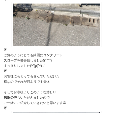
🌟
ご覧のようにとても綺麗に
コンクリート
スロープ
を撤去致しました❗(*^^*)
すっきりしました(^^)ρ(^^)ノ
🌟
お客様にもとっても喜んでいただけた
様なのでそれが何よりです😭☀️
そしてお客様よりこのような嬉しい
感謝の声
もいただきましたので
ご一緒にご紹介していきたいと思います😊
🌟