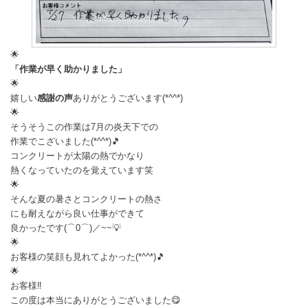
🌟
「作業が早く助かりました」
🌟
嬉しい
感謝の声
ありがとうございます(*^^*)
🌟
そうそうこの作業は7月の炎天下での
作業でこざいました(*^^*)🎵
コンクリートが太陽の熱でかなり
熱くなっていたのを覚えています笑
🌟
そんな夏の暑さとコンクリートの熱さ
にも耐えながら良い仕事ができて
良かったです(⌒0⌒)／~~💡
🌟
お客様の笑顔も見れてよかった(*^^*)🎵
🌟
お客様‼️
この度は本当にありがとうございました😋