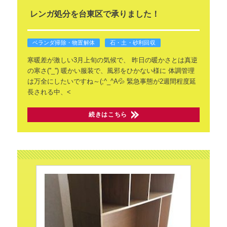
レンガ処分を台東区で承りました！
ベランダ掃除・物置解体
石・土・砂利回収
寒暖差が激しい3月上旬の気候で、
昨日の暖かさとは真逆
の寒さ(''_'')
暖かい服装で、風邪をひかない様に
体調管理
は万全にしたいですね～(;^_^A💦
緊急事態が2週間程度延
長される中、<
続きはこちら