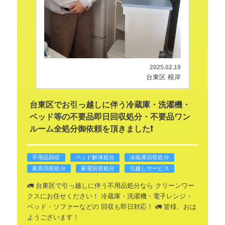
2025.02.19
台東区 根岸
台東区でお引っ越しに伴う冷蔵庫・洗濯機・
ベッド等の不要品即日回収処分・不要品ワン
ルーム全処分御依頼を頂きました❗
不用品回収
ベッド解体処分
冷蔵庫回収処分
家具回収処分
家電回収処分
引越しサービス
🚛 台東区で引っ越しに伴う不用品処分なら
クリーンワー
クスにお任せください！
冷蔵庫・洗濯機・電子レンジ・
ベッド・ソファーなどの
回収も即日対応！ 🚛
皆様、おは
ようございます！