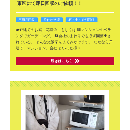
東区にて即日回収のご依頼！！
不用品回収
片付け整理
石・土・砂利回収
🏡戸建てのお庭、花壇🌼、もしくは
🏢マンションのベラ
ンダでガーデニング、
🏦会社のまわりでも必ず園芸🌳さ
れている、
そんな光景😲をよくみかけます。
なぜなら戸
建て、マンション、会社
といった様々
続きはこちら