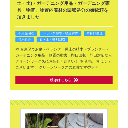
土・土)・ガーデニング用品・ガーデニング家
具・物置、物置内廃材の回収処分の御依頼を
頂きました
不用品回収
ベランダ掃除・物置解体
片付け整理
植木処分
石・土・砂利回収
🌱 台東区でお庭・ベランダ・屋上の植木・プランター・
ガーデニング用品・物置の撤去、即日回収・即日対応なら
クリーンワークスにお任せください！ 🌱
皆様、おはよう
ございます！
クリーンワークスの岩佐です😊✨
<
続きはこちら