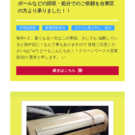
ボールなどの回収・処分でのご依頼を台東区
の方より承りました！！
不用品回収
家電回収処分
エアコン取り外し、処分
毎年×２、暑くなる一方なこの季節。少しでも
油断してい
ると熱中症に！なんて事もありますので
皆様ご注意くだ
さいね(;^ω^)
どーもこんにちわ！！クリーンワークス営業
担当の
實本と申します。
い
続きはこちら