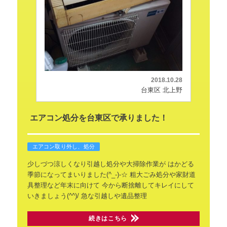
2018.10.28
台東区 北上野
エアコン処分を台東区で承りました！
エアコン取り外し、処分
少しづつ涼しくなり引越し処分や大掃除作業が
はかどる
季節になってまいりました(^_-)-☆
粗大ごみ処分や家財道
具整理など年末に向けて
今から断捨離してキレイにして
いきましょう(^^)/
急な引越しや遺品整理
続きはこちら