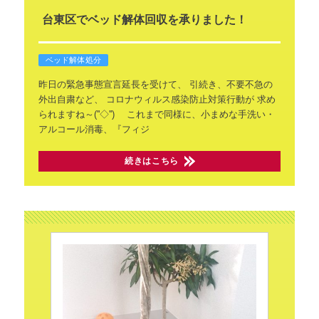
台東区でベッド解体回収を承りました！
ベッド解体処分
昨日の緊急事態宣言延長を受けて、
引続き、不要不急の
外出自粛など、
コロナウィルス感染防止対策行動が
求め
られますね～(''◇'')ゞ
これまで同様に、小まめな手洗い・
アルコール消毒、『フィジ
続きはこちら