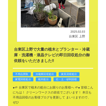
2025.02.03
台東区 上野
台東区上野で大量の植木とプランター・冷蔵
庫・洗濯機・液晶テレビの即日回収処分の御
依頼をいただきました‼️
不用品買取
冷蔵庫回収処分
家具回収処分
家電回収処分
植木処分
石・土・砂利回収
●🌱 台東区で植木の処分にお困りのお客様へ 🌱●
皆様こん
にちは！
クリーンワークスの岩佐でございます！
本日も
不用品回収のお客様ブログを更新して
まいりますので、
ぜひ