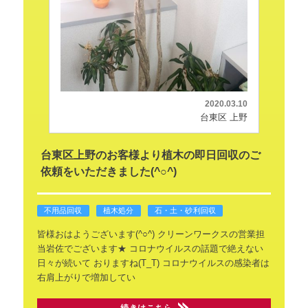
2020.03.10
台東区 上野
台東区上野のお客様より植木の即日回収のご
依頼をいただきました(^○^)
不用品回収
植木処分
石・土・砂利回収
皆様おはようございます(^○^)
クリーンワークスの営業担
当岩佐でございます★
コロナウイルスの話題で絶えない
日々が続いて
おりますね(T_T)
コロナウイルスの感染者は
右肩上がりで増加してい
続きはこちら