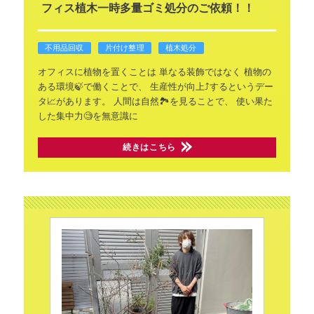
フィス植木一時多量ゴミ処分のご依頼！！
不用品回収
片付け整理
植木処分
オフィスに植物を置くことは
単なる装飾ではなく
植物の
ある環境🍃で働くことで、
生産性が向上⤴するというデー
タ📈があります。
人間は自然🏞を見ることで、
使い果た
した集中力🧐を無意識に
続きはこちら