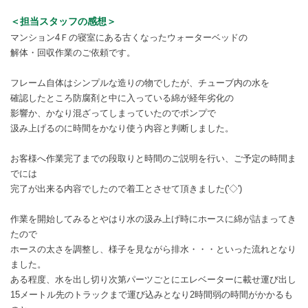
＜担当スタッフの感想＞
マンション4Ｆの寝室にある古くなったウォーターベッドの
解体・回収作業のご依頼です。
フレーム自体はシンプルな造りの物でしたが、チューブ内の水を
確認したところ防腐剤と中に入っている綿が経年劣化の
影響か、かなり混ざってしまっていたのでポンプで
汲み上げるのに時間をかなり使う内容と判断しました。
お客様へ作業完了までの段取りと時間のご説明を行い、ご予定の時間ま
でには
完了が出来る内容でしたので着工とさせて頂きました('◇')ゞ
作業を開始してみるとやはり水の汲み上げ時にホースに綿が詰まってき
たので
ホースの太さを調整し、様子を見ながら排水・・・といった流れとなり
ました。
ある程度、水を出し切り次第パーツごとにエレベーターに載せ運び出し
15メートル先のトラックまで運び込みとなり2時間弱の時間がかかるも