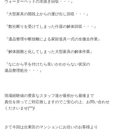
ウォーターベッドの水抜き回収・・・』
『大型家具の階段上からの運び出し回収・・・』
『数社断りを受けてしまった什器の解体回収・・・』
『遺品整理や断捨離による家財道具一式の全撤去作業』
『解体困難と化してしまった大型家具の解体作業』
『なにから手を付けたら良いかわからない状況の
遺品整理処分・・・』
現場経験値の豊富なスタッフ達が最初から最後まで
責任を持ってご対応致しますのでご安心の上、お問い合わせ
くださいませ(^^)/
さて今回は台東区のマンションにお住いのお客様より