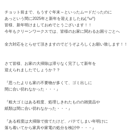
チョット前まで、もうすぐ年末～といったムードだったのに
あっという間に2025年と新年を迎えましたね(;^ω^)
皆様、新年明けましておめでとうございます！！
今年もクリーンワークスでは、皆様のお家に関わるお困りごとへ
全力対応をとらせて頂きますのでどうぞよろしくお願い致します！！
さて皆様、お家の大掃除は滞りなく完了して新年を
迎えられましたでしょうか？？
『思ったよりも家の不要物が多くて、ゴミ出しに
間に合い切れなかった・・・』
『粗大ゴミはある程度、処理しきれたものの雑貨品や
紙類は間に合い切れなかった・・・』
『ある程度は大掃除で捨てたけど、バテてしまい年明けに
落ち着いてから家具や家電の処分を検討中・・・』