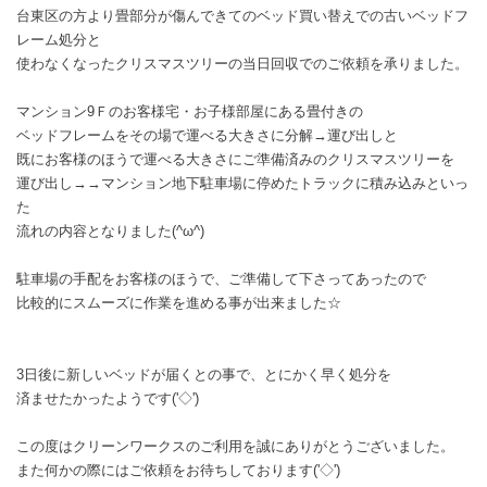
台東区の方より畳部分が傷んできてのベッド買い替えでの古いベッドフ
レーム処分と
使わなくなったクリスマスツリーの当日回収でのご依頼を承りました。
マンション9Ｆのお客様宅・お子様部屋にある畳付きの
ベッドフレームをその場で運べる大きさに分解→運び出しと
既にお客様のほうで運べる大きさにご準備済みのクリスマスツリーを
運び出し→→マンション地下駐車場に停めたトラックに積み込みといっ
た
流れの内容となりました(^ω^)
駐車場の手配をお客様のほうで、ご準備して下さってあったので
比較的にスムーズに作業を進める事が出来ました☆
3日後に新しいベッドが届くとの事で、とにかく早く処分を
済ませたかったようです('◇')ゞ
この度はクリーンワークスのご利用を誠にありがとうございました。
また何かの際にはご依頼をお待ちしております('◇')ゞ