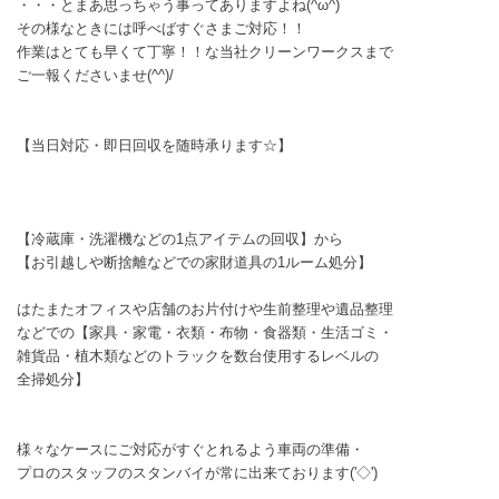
・・・とまあ思っちゃう事ってありますよね(^ω^)
その様なときには呼べばすぐさまご対応！！
作業はとても早くて丁寧！！な当社クリーンワークスまで
ご一報くださいませ(^^)/
【当日対応・即日回収を随時承ります☆】
【冷蔵庫・洗濯機などの1点アイテムの回収】から
【お引越しや断捨離などでの家財道具の1ルーム処分】
はたまたオフィスや店舗のお片付けや生前整理や遺品整理
などでの【家具・家電・衣類・布物・食器類・生活ゴミ・
雑貨品・植木類などのトラックを数台使用するレベルの
全掃処分】
様々なケースにご対応がすぐとれるよう車両の準備・
プロのスタッフのスタンバイが常に出来ております('◇')ゞ