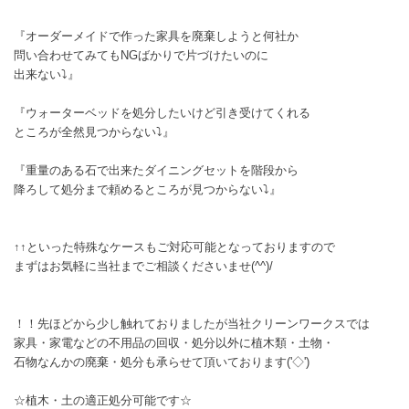
『オーダーメイドで作った家具を廃棄しようと何社か
問い合わせてみてもNGばかりで片づけたいのに
出来ない⤵』
『ウォーターベッドを処分したいけど引き受けてくれる
ところが全然見つからない⤵』
『重量のある石で出来たダイニングセットを階段から
降ろして処分まで頼めるところが見つからない⤵』
↑↑といった特殊なケースもご対応可能となっておりますので
まずはお気軽に当社までご相談くださいませ(^^)/
！！先ほどから少し触れておりましたが当社クリーンワークスでは
家具・家電などの不用品の回収・処分以外に植木類・土物・
石物なんかの廃棄・処分も承らせて頂いております('◇')ゞ
☆植木・土の適正処分可能です☆