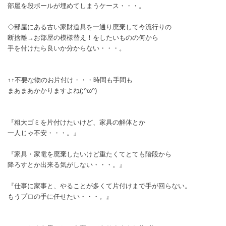
部屋を段ボールが埋めてしまうケース・・・。
◇部屋にある古い家財道具を一通り廃棄して今流行りの
断捨離→お部屋の模様替え！をしたいものの何から
手を付けたら良いか分からない・・・。
↑↑不要な物のお片付け・・・時間も手間も
まあまあかかりますよね(;^ω^)
『粗大ゴミを片付けたいけど、家具の解体とか
一人じゃ不安・・・。』
『家具・家電を廃棄したいけど重たくてとても階段から
降ろすとか出来る気がしない・・・。』
『仕事に家事と、やることが多くて片付けまで手が回らない。
もうプロの手に任せたい・・・。』