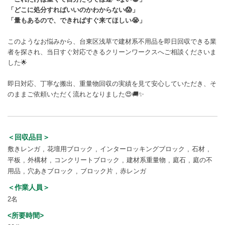
「どこに処分すればいいのかわからない😱」
「量もあるので、できればすぐ来てほしい😭」
このようなお悩みから、台東区浅草で建材系不用品を即日回収できる業
者を探され、当日すぐ対応できるクリーンワークスへご相談くださいま
した🌟
即日対応、丁寧な搬出、重量物回収の実績を見て安心していただき、そ
のままご依頼いただく流れとなりました😍🚚✨
＜回収品目＞
敷きレンガ
花壇用ブロック
インターロッキングブロック
石材
平板
外構材
コンクリートブロック
建材系重量物
庭石
庭の不
用品
穴あきブロック
ブロック片
赤レンガ
＜作業人員＞
2名
<所要時間>