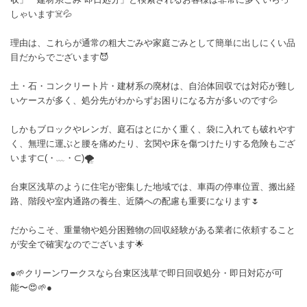
しゃいます☠️💦
理由は、これらが通常の粗大ごみや家庭ごみとして簡単に出しにくい品
目だからでございます😈
土・石・コンクリート片・建材系の廃材は、自治体回収では対応が難し
いケースが多く、処分先がわからずお困りになる方が多いのです💦
しかもブロックやレンガ、庭石はとにかく重く、袋に入れても破れやす
く、無理に運ぶと腰を痛めたり、玄関や床を傷つけたりする危険もござ
います⊂⁠(⁠・⁠﹏⁠・⁠⊂⁠)🌪️
台東区浅草のように住宅が密集した地域では、車両の停車位置、搬出経
路、階段や室内通路の養生、近隣への配慮も重要になります🌷
だからこそ、重量物や処分困難物の回収経験がある業者に依頼すること
が安全で確実なのでございます🌟
●🌱クリーンワークスなら台東区浅草で即日回収処分・即日対応が可
能〜😍🌱●