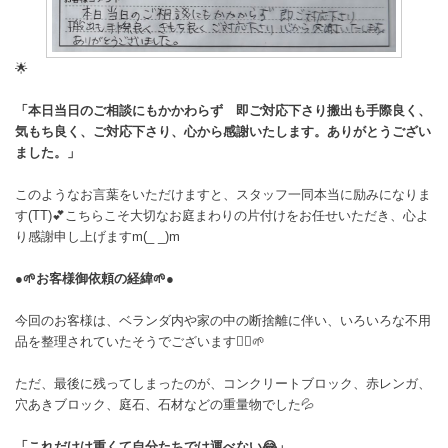
🌟
「本日当日のご相談にもかかわらず 即ご対応下さり搬出も手際良く、
気もち良く、ご対応下さり、心から感謝いたします。ありがとうござい
ました。」
このようなお言葉をいただけますと、スタッフ一同本当に励みになりま
す(TT)💕こちらこそ大切なお庭まわりの片付けをお任せいただき、心よ
り感謝申し上げますm(_ _)m
●🌱お客様御依頼の経緯🌱●
今回のお客様は、ベランダ内や家の中の断捨離に伴い、いろいろな不用
品を整理されていたそうでございます🙂‍↕️🌱
ただ、最後に残ってしまったのが、コンクリートブロック、赤レンガ、
穴あきブロック、庭石、石材などの重量物でした💦
「これだけは重くて自分たちでは運べない😂」