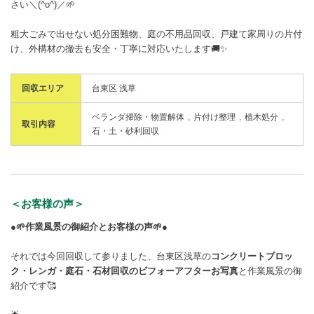
さい＼(^o^)／🌱
粗大ごみで出せない処分困難物、庭の不用品回収、戸建て家周りの片付
け、外構材の撤去も安全・丁寧に対応いたします🚚✨
回収エリア
台東区 浅草
ベランダ掃除・物置解体
片付け整理
植木処分
取引内容
石・土・砂利回収
＜お客様の声＞
●🌱作業風景の御紹介とお客様の声🌱●
それでは今回回収して参りました、台東区浅草の
コンクリートブロッ
ク・レンガ・庭石・石材回収のビフォーアフターお写真
と作業風景の御
紹介です🥰