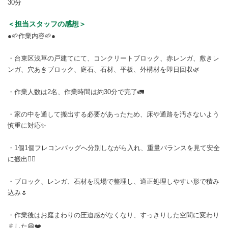
30分
＜担当スタッフの感想＞
●🌱作業内容🌱●
・台東区浅草の戸建てにて、コンクリートブロック、赤レンガ、敷きレ
ンガ、穴あきブロック、庭石、石材、平板、外構材を即日回収🌿
・作業人数は2名、作業時間は約30分で完了🚛
・家の中を通して搬出する必要があったため、床や通路を汚さないよう
慎重に対応✨
・1個1個フレコンバッグへ分別しながら入れ、重量バランスを見て安全
に搬出🙂‍↕️
・ブロック、レンガ、石材を現場で整理し、適正処理しやすい形で積み
込み🌷
・作業後はお庭まわりの圧迫感がなくなり、すっきりした空間に変わり
ました😆❤️