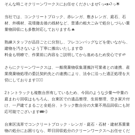
そんな時こそクリーンワークスにお任せくださいませʕ⁠っ⁠•⁠ᴥ⁠•⁠ʔ⁠っ🌟
当社では、コンクリートブロック、赤レンガ、敷きレンガ、庭石、石
材、外構材、花壇撤去後の残材など、普通の粗大ごみで処分しづらい重
量物回収にも多数対応しております💪🔥
熟練スタッフが品目ごとに分別し、フレコンバッグなどを使いながら、
建物を汚さないよう丁寧に搬出いたします😍
料金も明瞭で、作業前に内容をご説明してから進めるため安心です🌱
さらにクリーンワークスは、一般廃棄物収集運搬許可業者との連携、産
業廃棄物処理の委託契約先との連携により、法令に沿った適正処理を大
切にしております🙂‍↕️✨
2トントラックも複数台所有しているため、今回のような少量〜中量の
庭まわり回収はもちろん、台東区での遺品整理、生前整理、空き家片付
け、一戸建てまるごと全処分、トラック数台分の大量不用品回収にも対
応可能でございます🚌💨
台東区浅草でコンクリートブロック・レンガ・庭石・石材・建材系重量
物の処分にお困りなら、即日回収処分のクリーンワークスへお任せくだ