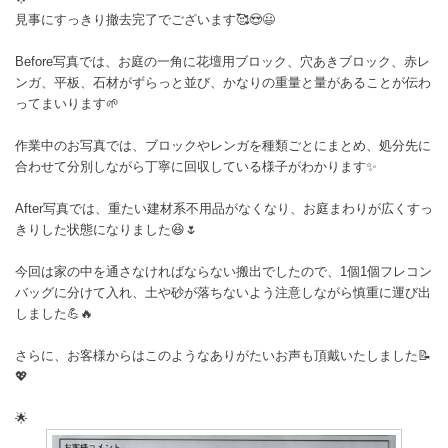
見事にすっきり撤去完了でございます🥰😍😃
Before写真では、お庭の一角に花壇用ブロック、穴あきブロック、赤レ
ンガ、平板、石材がずらっと並び、かなりの重量と量があることが伝わ
ってまいります🌱
作業中のお写真では、ブロックやレンガを種類ごとにまとめ、処分先に
合わせて分別しながら丁寧に回収している様子がわかります✨
After写真では、重たい建材系不用品がなくなり、お庭まわりが広くすっ
きりした状態になりました😆🌷
今回は家の中を通さなければならない搬出でしたので、1個1個フレコン
バッグに分けて入れ、土や砂が落ちないよう注意しながら慎重に運び出
しました💪🔥
さらに、お客様からはこのようなありがたいお声も頂戴いたしました📝
💖
🌟