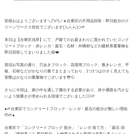
皆様おはようございます＼(^o^)／☀️台東区の不用品回収・即日処分のク
リーンワークス岩佐でございます(⁠⊃⁠｡⁠•́⁠‿⁠•̀⁠｡⁠)⁠⊃🌱
本日は【台東区浅草】にて、戸建てのお庭まわりに置かれていたコンク
リートブロック・赤レンガ・庭石・石材・外構材などの建材系重量物を
即日回収してまいりました😆❤️
冒頭お写真の通り、穴あきブロック、花壇用ブロック、敷きレンガ、平
板、石材などがかなりの量でまとまっており、1つ1つは小さく見えても
実際はかなりの重量物でございます😳💦
さらに今回は、家の中を通して搬出する必要があり、床や通路を汚さな
いよう慎重さが求められる現場でございました🙂‍↕️🌱
●🌱台東区でコンクリートブロック・レンガ・庭石の処分が難しい理由
🫡🌱●
台東区で「コンクリートブロック 処分」「レンガ 捨て方」「庭石 回
収」「建材系ごみ 即日処分」と検索されるお客様は非常に多くいらっ