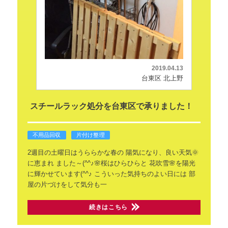
2019.04.13
台東区 北上野
スチールラック処分を台東区で承りました！
不用品回収
片付け整理
2週目の土曜日はうららかな春の
陽気になり、良い天気🌞
に恵まれ
ました～(^^♪🌸桜はひらひらと
花吹雪🌸を陽光
に輝かせています(^^♪
こういった気持ちのよい日には
部
屋の片づけをして気分も一
続きはこちら