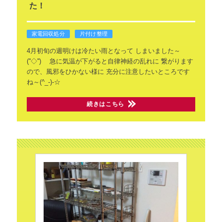
た！
家電回収処分
片付け整理
4月初旬の週明けは冷たい雨となって
しまいました～
(''◇'')ゞ
急に気温が下がると自律神経の乱れに
繋がります
ので、風邪をひかない様に
充分に注意したいところです
ね～(^_-)-☆
続きはこちら