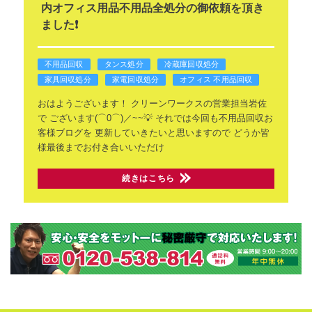
内オフィス用品不用品全処分の御依頼を頂き
ました❗
不用品回収
タンス処分
冷蔵庫回収処分
家具回収処分
家電回収処分
オフィス 不用品回収
おはようございます！
クリーンワークスの営業担当岩佐
で
ございます(⌒0⌒)／~~💡
それでは今回も不用品回収お
客様ブログを
更新していきたいと思いますので
どうか皆
様最後までお付き合いいただけ
続きはこちら