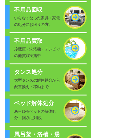
不用品回収
いらなくなった家具・家電
の処分にお困りの方。
不用品買取
冷蔵庫・洗濯機・テレビ そ
の他買取実施中
タンス処分
大型タンスの解体処分から
配置換え・移動まで
ベッド解体処分
あらゆるベッドの解体処
分・回収に対応。
風呂釜・浴槽・湯