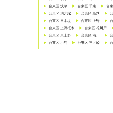
台東区 浅草
台東区 千束
台東
台東区 池之端
台東区 鳥越
台
台東区 日本堤
台東区 上野
台
台東区 上野桜木
台東区 花川戸
台東区 東上野
台東区 清川
台
台東区 小島
台東区 三ノ輪
台