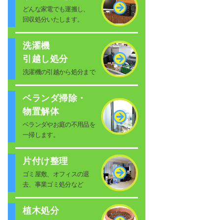
どんな家電でも運搬し、
回収処分いたします。
洗濯機
引越し処分
洗濯機の引越から処分まで
ベランダ掃除・
物置解体
ベランダやお庭の不用品を
一掃します。
片付け整理
ゴミ屋敷、オフィスの退
去、事業ゴミ処分など
植木処分