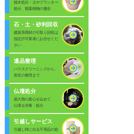
植木処分・土やプランター
処分、観葉植物の撤去
石・土・砂利回収
建築系廃材の引取り回収は
指定許可業者にお任せくだ
さい
遺品整理
ハウスクリーニングから、
形見の整理まで
仏壇処分
最大限の真心を込めて、
仏壇を供養・処分
引越しサービス
引越し時に出る不用品の処