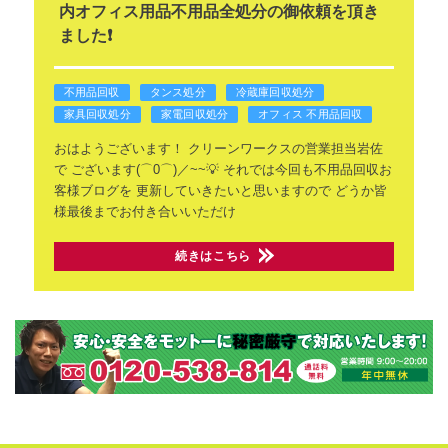
内オフィス用品不用品全処分の御依頼を頂き
ました❗
不用品回収
タンス処分
冷蔵庫回収処分
家具回収処分
家電回収処分
オフィス 不用品回収
おはようございます！
クリーンワークスの営業担当岩佐
で
ございます(⌒0⌒)／~~💡
それでは今回も不用品回収お
客様ブログを
更新していきたいと思いますので
どうか皆
様最後までお付き合いいただけ
続きはこちら