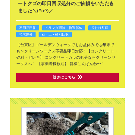
ートクズの即日回収処分のご依頼をいただき
ました＼(^o^)／
不用品回収
ベランダ掃除・物置解体
片付け整理
植木処分
石・土・砂利回収
【台東区】ゴールデンウィークでもお盆休みでも年末で
も〜クリーンワークス不要品即日対応！【コンクリート・
砂利・ガレキ】
コンクリートガラの処分ならクリーンワ
ークスへ！
【事業者様歓迎】
皆様こんばんわ〜！
続きはこちら