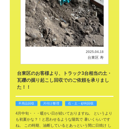
2025.04.18
台東区 寿
台東区のお客様より、トラック3台相当の土・
瓦礫の掘り起こし回収でのご依頼を承りまし
た！！
不用品回収
片付け整理
石・土・砂利回収
4月中旬・・・暖かい日が続いておりますね。
というより
も初夏かな？！と思わせるような陽気で
暑いくらいです
ね。
この時期、油断しているとあっという間に日焼け
し