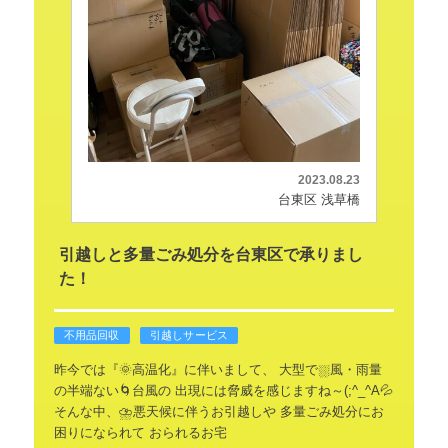
2023.08.23
台東区 浅草橋
引越しと多量ごみ処分を台東区で承りまし
た！
不用品回収
引越しサービス
昨今では『🌞高温化』に伴いまして、
大型で⛆風・雨量
の半端ない🌀台風の
出現には脅威を感じますね～(;^_^A💦
そんな中、⛈悪天候に伴うお引越しや
多量ごみ処分にお
困りになられて
おられるお宅