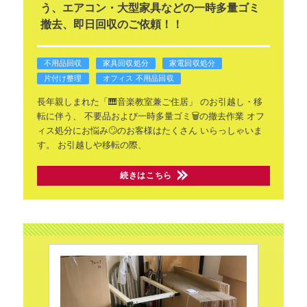
う、エアコン・大型家具などの一時多量ゴミ
撤去、即日回収のご依頼！！
不用品回収
家具回収処分
家電回収処分
片付け整理
オフィス 不用品回収
長年親しまれた「🎹音楽教室兼ご住居」
のお引越し・移
転に伴う、
不要品および一時多量ゴミ🗑️の撤去作業
オフ
ィス処分にお悩み🙄のお客様はたくさん
いらっしゃいま
す。
お引越しや移転の際、
続きはこちら