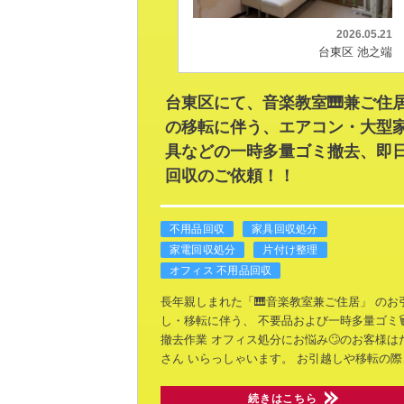
2026.05.21
台東区 池之端
台東区にて、音楽教室🎹兼ご住
の移転に伴う、エアコン・大型
具などの一時多量ゴミ撤去、即
回収のご依頼！！
不用品回収
家具回収処分
家電回収処分
片付け整理
オフィス 不用品回収
長年親しまれた「🎹音楽教室兼ご住居」
のお
し・移転に伴う、
不要品および一時多量ゴミ🗑
撤去作業
オフィス処分にお悩み🙄のお客様は
さん
いらっしゃいます。
お引越しや移転の際
続きはこちら