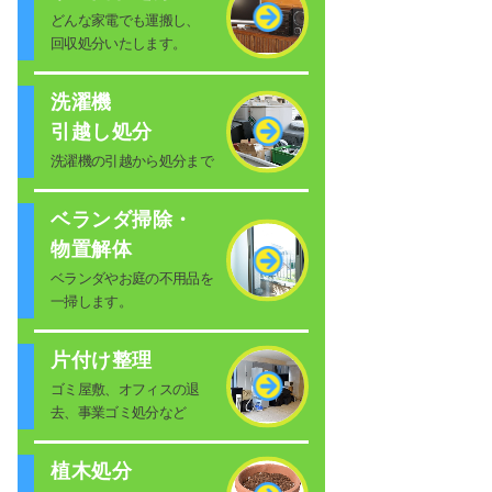
どんな家電でも運搬し、
回収処分いたします。
洗濯機
引越し処分
洗濯機の引越から処分まで
ベランダ掃除・
物置解体
ベランダやお庭の不用品を
一掃します。
片付け整理
ゴミ屋敷、オフィスの退
去、事業ゴミ処分など
植木処分