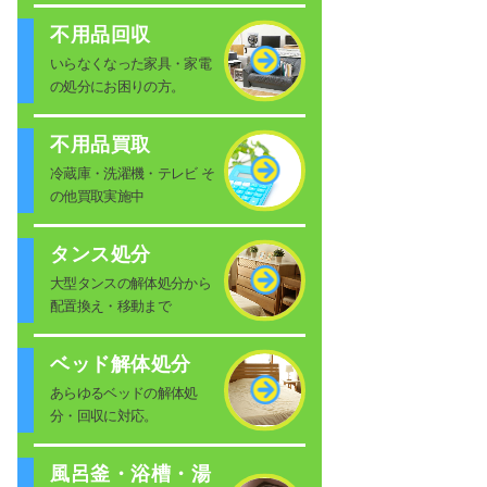
不用品回収
いらなくなった家具・家電
の処分にお困りの方。
不用品買取
冷蔵庫・洗濯機・テレビ そ
の他買取実施中
タンス処分
大型タンスの解体処分から
配置換え・移動まで
ベッド解体処分
あらゆるベッドの解体処
分・回収に対応。
風呂釜・浴槽・湯