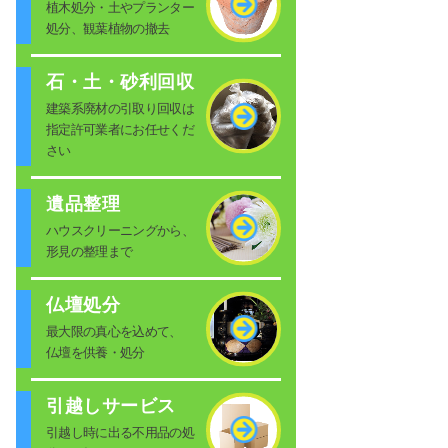
植木処分・土やプランター
処分、観葉植物の撤去
石・土・砂利回収
建築系廃材の引取り回収は
指定許可業者にお任せくだ
さい
遺品整理
ハウスクリーニングから、
形見の整理まで
仏壇処分
最大限の真心を込めて、
仏壇を供養・処分
引越しサービス
引越し時に出る不用品の処