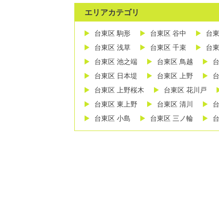
エリアカテゴリ
台東区 駒形
台東区 谷中
台東
台東区 浅草
台東区 千束
台東
台東区 池之端
台東区 鳥越
台
台東区 日本堤
台東区 上野
台
台東区 上野桜木
台東区 花川戸
台東区 東上野
台東区 清川
台
台東区 小島
台東区 三ノ輪
台