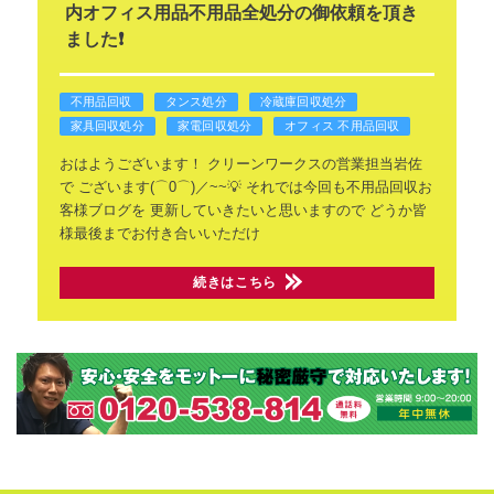
内オフィス用品不用品全処分の御依頼を頂き
ました❗
不用品回収
タンス処分
冷蔵庫回収処分
家具回収処分
家電回収処分
オフィス 不用品回収
おはようございます！
クリーンワークスの営業担当岩佐
で
ございます(⌒0⌒)／~~💡
それでは今回も不用品回収お
客様ブログを
更新していきたいと思いますので
どうか皆
様最後までお付き合いいただけ
続きはこちら