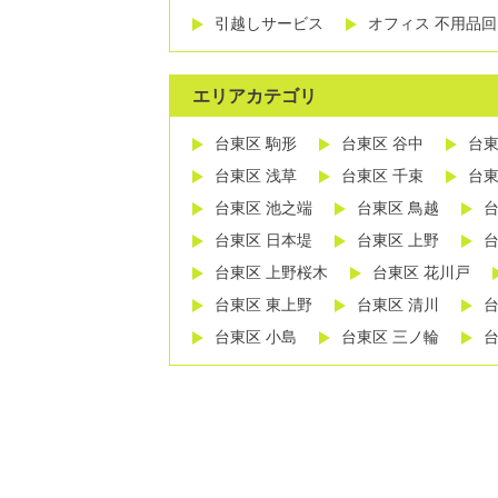
引越しサービス
オフィス 不用品回
エリアカテゴリ
台東区 駒形
台東区 谷中
台東
台東区 浅草
台東区 千束
台東
台東区 池之端
台東区 鳥越
台
台東区 日本堤
台東区 上野
台
台東区 上野桜木
台東区 花川戸
台東区 東上野
台東区 清川
台
台東区 小島
台東区 三ノ輪
台