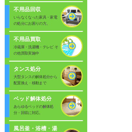
不用品回収
いらなくなった家具・家電
の処分にお困りの方。
不用品買取
冷蔵庫・洗濯機・テレビ そ
の他買取実施中
タンス処分
大型タンスの解体処分から
配置換え・移動まで
ベッド解体処分
あらゆるベッドの解体処
分・回収に対応。
風呂釜・浴槽・湯