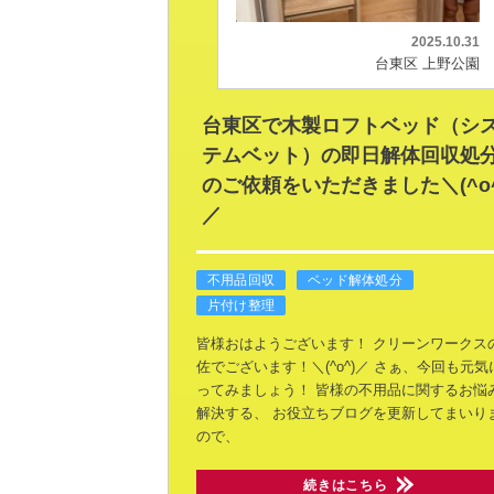
2025.10.31
台東区 上野公園
台東区で木製ロフトベッド（シ
テムベット）の即日解体回収処
のご依頼をいただきました＼(^o^
／
不用品回収
ベッド解体処分
片付け整理
皆様おはようございます！
クリーンワークス
佐でございます！＼(^o^)／
さぁ、今回も元気
ってみましょう！
皆様の不用品に関するお悩
解決する、
お役立ちブログを更新してまいり
ので、
続きはこちら