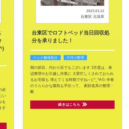
2023.03.12
台東区 元浅草
ス
台東区でロフトベッド当日回収処
分
分を承りました！
)
ベッド解体処分
片付け整理
期の節目、代わり目でもございます
3月度は、身
辺整理やお引越し作業に
大変忙しくされておられ
るお宅様も
増えてくる時期ですね～(;^_^A💦
🌸春
のうららかな陽気も手伝って、
家財道具の整理・
の岩
断
にい
みを
続きはこちら
ます