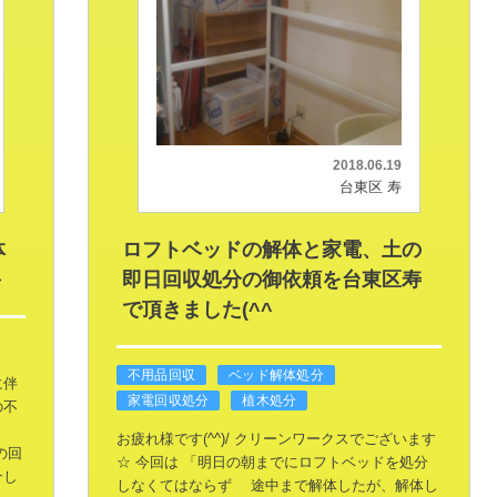
2018.06.19
台東区 寿
体
ロフトベッドの解体と家電、土の
＞
即日回収処分の御依頼を台東区寿
で頂きました(^^
不用品回収
ベッド解体処分
に伴
家電回収処分
植木処分
の不
ま
お疲れ様です(^^)/
クリーンワークスでございます
の回
☆
今回は
「明日の朝までにロフトベッドを処分
介し
しなくてはならず
途中まで解体したが、解体し