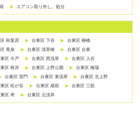
収
エアコン取り外し、処分
区 秋葉原
台東区 下谷
台東区 柳橋
区 竜泉
台東区 浅草橋
台東区 台東
東区 今戸
台東区 西浅草
台東区 入谷
東区 根岸
台東区 上野公園
台東区 橋場
台東区 雷門
台東区 東浅草
台東区 北上野
東区 松が谷
台東区 蔵前
台東区 三筋
東区 寿
台東区 元浅草