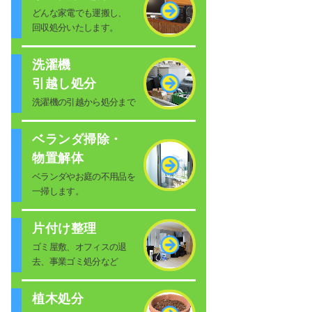
どんな家電でも運搬し、
回収処分いたします。
洗濯機
引越し処分
洗濯機の引越から処分まで
ベランダ掃除・
物置解体
ベランダやお庭の不用品を
一掃します。
片付け整理
ゴミ屋敷、オフィスの退
去、事業ゴミ処分など
植木処分