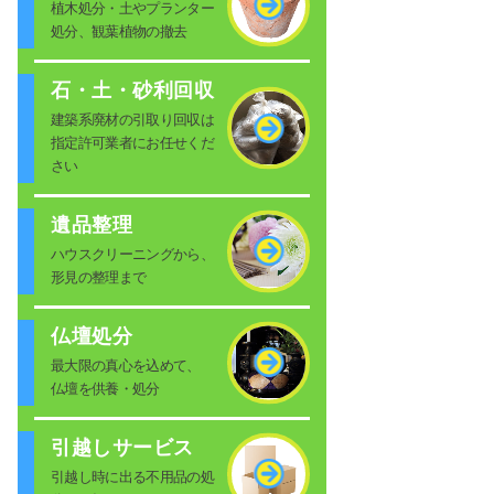
植木処分・土やプランター
処分、観葉植物の撤去
石・土・砂利回収
建築系廃材の引取り回収は
指定許可業者にお任せくだ
さい
遺品整理
ハウスクリーニングから、
形見の整理まで
仏壇処分
最大限の真心を込めて、
仏壇を供養・処分
引越しサービス
引越し時に出る不用品の処