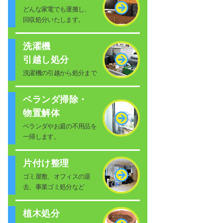
どんな家電でも運搬し、
回収処分いたします。
洗濯機
引越し処分
洗濯機の引越から処分まで
ベランダ掃除・
物置解体
ベランダやお庭の不用品を
一掃します。
片付け整理
ゴミ屋敷、オフィスの退
去、事業ゴミ処分など
植木処分