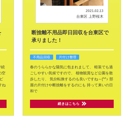
2021.02.13
台東区 上野桜木
を
断捨離不用品即日回収を台東区で
承りました！
不用品回収
片付け整理
が続
春のうららかな陽気に包まれまして、
軽装でも過
の空
ごしやすい気候ですので、
植物観賞など公園を散
ビ
歩したり、
気分転換するのも良いですね～(^^♪
部
すね
屋の片付けや断捨離をするのにも
持って来いの日
和で
続きはこちら