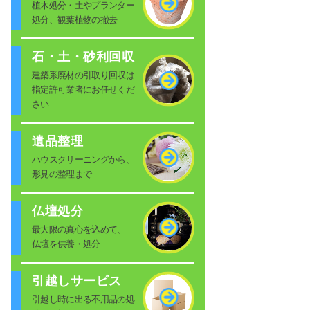
植木処分・土やプランター
処分、観葉植物の撤去
石・土・砂利回収
建築系廃材の引取り回収は
指定許可業者にお任せくだ
さい
遺品整理
ハウスクリーニングから、
形見の整理まで
仏壇処分
最大限の真心を込めて、
仏壇を供養・処分
引越しサービス
引越し時に出る不用品の処