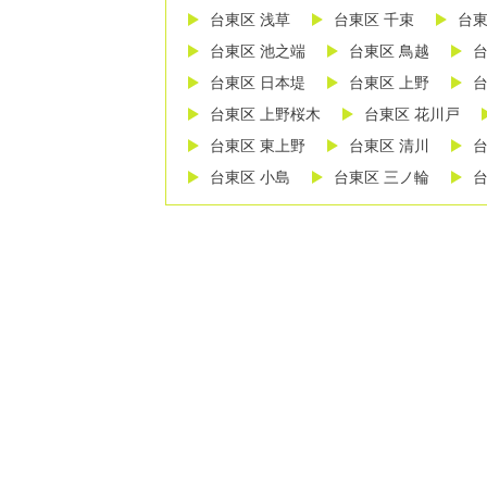
台東区 浅草
台東区 千束
台東
台東区 池之端
台東区 鳥越
台
台東区 日本堤
台東区 上野
台
台東区 上野桜木
台東区 花川戸
台東区 東上野
台東区 清川
台
台東区 小島
台東区 三ノ輪
台