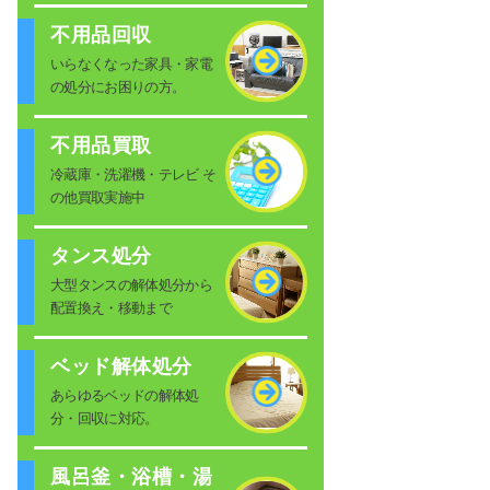
不用品回収
いらなくなった家具・家電
の処分にお困りの方。
不用品買取
冷蔵庫・洗濯機・テレビ そ
の他買取実施中
タンス処分
大型タンスの解体処分から
配置換え・移動まで
ベッド解体処分
あらゆるベッドの解体処
分・回収に対応。
風呂釜・浴槽・湯