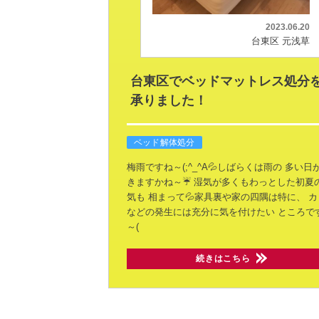
2023.06.20
台東区 元浅草
台東区でベッドマットレス処分
承りました！
ベッド解体処分
梅雨ですね～(;^_^A💦しばらくは雨の
多い日
きますかね～☔
湿気が多くもわっとした初夏
気も
相まって💦家具裏や家の四隅は特に、
カ
などの発生には充分に気を付けたい
ところで
～(
続きはこちら