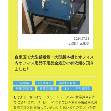
2024.07.23
台東区 元浅草
台東区で大型裁断気・大型製本機とオフィス
内オフィス用品不用品全処分の御依頼を頂き
ました❗
不用品回収
タンス処分
冷蔵庫回収処分
家具回収処分
家電回収処分
オフィス 不用品回収
おはようございます！
クリーンワークスの営業担当岩佐
で
ございます(⌒0⌒)／~~💡
それでは今回も不用品回収お
客様ブログを
更新していきたいと思いますので
どうか皆