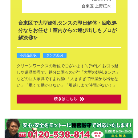
2026.01.25
台東区 上野桜木
台東区で大型婚礼タンスの即日解体・回収処
分ならお任せ！室内からの運び出しもプロが
解決😆✨
不用品回収
タンス処分
クリーンワークスの岩佐でございます＼(^o^)／
お引っ越
しや遺品整理で、処分に困るのが**「大型の婚礼タンス」
などの巨大家具ですよね😱
「大きすぎて部屋から出せな
い」「重くて動かせない」「引越しまで時間がない！」
続きはこちら