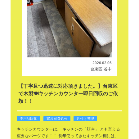
2026.02.06
台東区 谷中
【丁寧且つ迅速に対応頂きました。】台東区
で木製🍽️キッチンカウンター即日回収のご依
頼！！
不用品回収
家具回収処分
片付け整理
キッチンカウンターは、
キッチンの「顔🌞」
とも言える
重要なパーツです！！
長年使ってきたキッチン棚には、