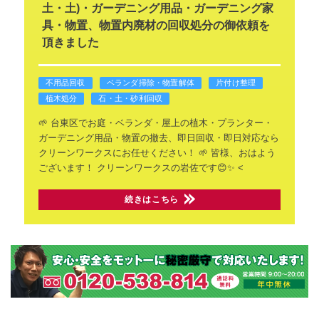
土・土)・ガーデニング用品・ガーデニング家
具・物置、物置内廃材の回収処分の御依頼を
頂きました
不用品回収
ベランダ掃除・物置解体
片付け整理
植木処分
石・土・砂利回収
🌱 台東区でお庭・ベランダ・屋上の植木・プランター・
ガーデニング用品・物置の撤去、即日回収・即日対応なら
クリーンワークスにお任せください！ 🌱
皆様、おはよう
ございます！
クリーンワークスの岩佐です😊✨
<
続きはこちら