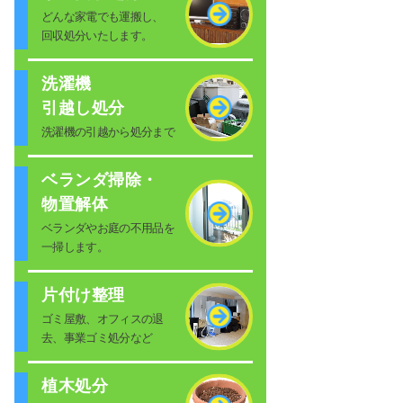
どんな家電でも運搬し、
回収処分いたします。
洗濯機
引越し処分
洗濯機の引越から処分まで
ベランダ掃除・
物置解体
ベランダやお庭の不用品を
一掃します。
片付け整理
ゴミ屋敷、オフィスの退
去、事業ゴミ処分など
植木処分