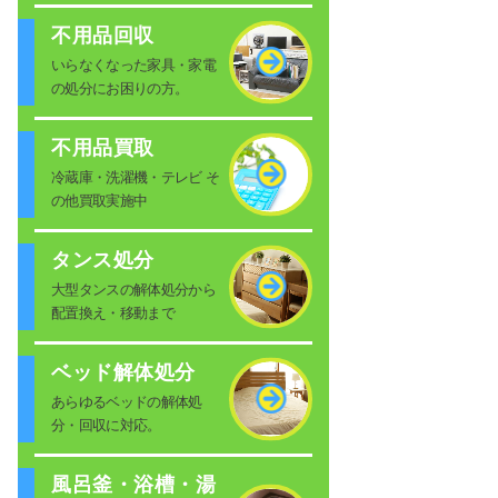
不用品回収
いらなくなった家具・家電
の処分にお困りの方。
不用品買取
冷蔵庫・洗濯機・テレビ そ
の他買取実施中
タンス処分
大型タンスの解体処分から
配置換え・移動まで
ベッド解体処分
あらゆるベッドの解体処
分・回収に対応。
風呂釜・浴槽・湯