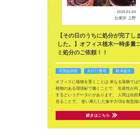
2026.01.04
台東区 上野
【その日のうちに処分が完了し
した。】オフィス植木一時多量
ミ処分のご依頼！！
不用品回収
片付け整理
植木処分
オフィスに植物を置くことは
単なる装飾では
植物のある環境🍃で働くことで、
生産性が向
するというデータ📈があります。
人間は自然
見ることで、
使い果たした集中力🧐を無意識
続きはこちら