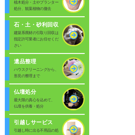
植木処分・土やプランター
処分、観葉植物の撤去
石・土・砂利回収
建築系廃材の引取り回収は
指定許可業者にお任せくだ
さい
遺品整理
ハウスクリーニングから、
形見の整理まで
仏壇処分
最大限の真心を込めて、
仏壇を供養・処分
引越しサービス
引越し時に出る不用品の処