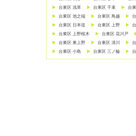
台東区 浅草
台東区 千束
台東
台東区 池之端
台東区 鳥越
台
台東区 日本堤
台東区 上野
台
台東区 上野桜木
台東区 花川戸
台東区 東上野
台東区 清川
台
台東区 小島
台東区 三ノ輪
台