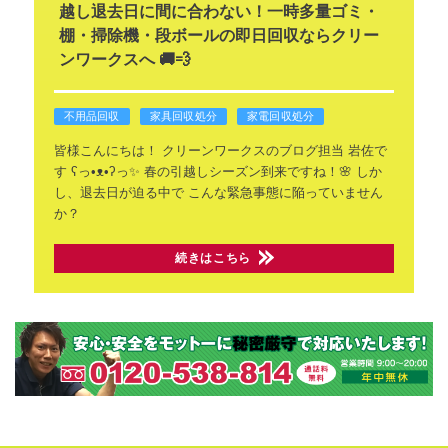
越し退去日に間に合わない！一時多量ゴミ・
棚・掃除機・段ボールの即日回収ならクリー
ンワークスへ 🚚💨
不用品回収
家具回収処分
家電回収処分
皆様こんにちは！
クリーンワークスのブログ担当
岩佐で
す ʕ⁠っ⁠•⁠ᴥ⁠•⁠ʔ⁠っ✨
春の引越しシーズン到来ですね！🌸
しか
し、退去日が迫る中で
こんな緊急事態に陥っていません
か？
続きはこちら