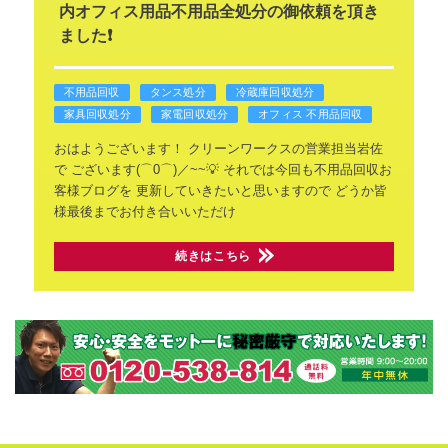
内オフィス用品不用品全処分の御依頼を頂き
ました❗
不用品回収
タンス処分
冷蔵庫回収処分
家具回収処分
家電回収処分
オフィス 不用品回収
おはようございます！
クリーンワークスの営業担当岩佐
で
ございます(⌒0⌒)／~~💡
それでは今回も不用品回収お
客様ブログを
更新していきたいと思いますので
どうか皆
様最後までお付き合いいただけ
続きはこちら