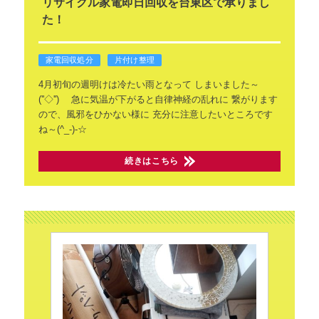
リサイクル家電即日回収を台東区で承りまし
た！
家電回収処分
片付け整理
4月初旬の週明けは冷たい雨となって
しまいました～
(''◇'')ゞ
急に気温が下がると自律神経の乱れに
繋がります
ので、風邪をひかない様に
充分に注意したいところです
ね～(^_-)-☆
続きはこちら