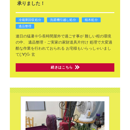
承りました！
冷蔵庫回収処分
洗濯機引越し処分
植木処分
遺品整理
連日の猛暑🌞💦長時間屋外で過ごす事が
難しい程の環境
の中、
遺品整理・ご実家の家財道具片付け
処理で大変過
酷な作業を行われておられる
お宅様もいらっしゃいまし
て(;'∀')💦
玄
続きはこちら