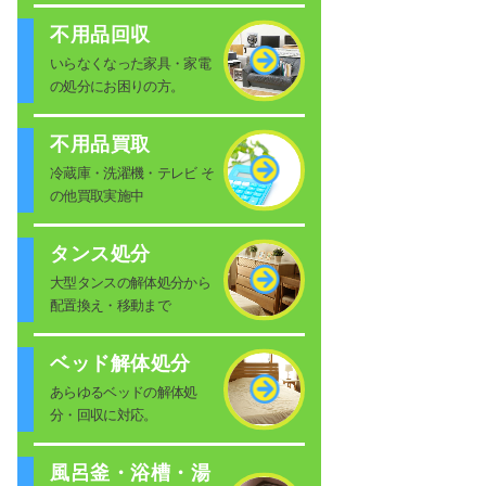
不用品回収
いらなくなった家具・家電
の処分にお困りの方。
不用品買取
冷蔵庫・洗濯機・テレビ そ
の他買取実施中
タンス処分
大型タンスの解体処分から
配置換え・移動まで
ベッド解体処分
あらゆるベッドの解体処
分・回収に対応。
風呂釜・浴槽・湯