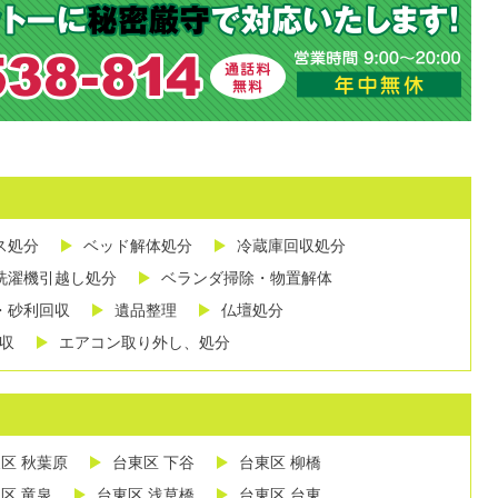
ス処分
ベッド解体処分
冷蔵庫回収処分
洗濯機引越し処分
ベランダ掃除・物置解体
・砂利回収
遺品整理
仏壇処分
収
エアコン取り外し、処分
区 秋葉原
台東区 下谷
台東区 柳橋
区 竜泉
台東区 浅草橋
台東区 台東