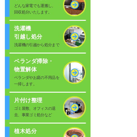
どんな家電でも運搬し、
回収処分いたします。
洗濯機
引越し処分
洗濯機の引越から処分まで
ベランダ掃除・
物置解体
ベランダやお庭の不用品を
一掃します。
片付け整理
ゴミ屋敷、オフィスの退
去、事業ゴミ処分など
植木処分