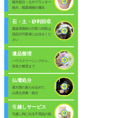
植木処分・土やプランター
処分、観葉植物の撤去
石・土・砂利回収
建築系廃材の引取り回収は
指定許可業者にお任せくだ
さい
遺品整理
ハウスクリーニングから、
形見の整理まで
仏壇処分
最大限の真心を込めて、
仏壇を供養・処分
引越しサービス
引越し時に出る不用品の処