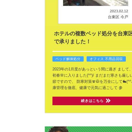
2023.02.12
台東区 今戸
ホテルの複数ベッド処分を台東
で承りました！
ベッド解体処分
オフィス 不用品回収
2023年の1月度があっという間に過ぎ
まして、
初春🌸に入りました(^^)/
まだまだ寒さも厳し
節ですので、
防寒対策🧣🧥を万全にして🐇(^^
康管理を徹底、健康で元気に過ごして
参
続きはこちら