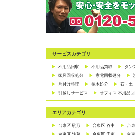
サービスカテゴリ
不用品回収
不用品買取
タン
家具回収処分
家電回収処分
片付け整理
植木処分
石・土
引越しサービス
オフィス 不用品回
エリアカテゴリ
台東区 駒形
台東区 谷中
台東
台東区 浅草
台東区 千束
台東