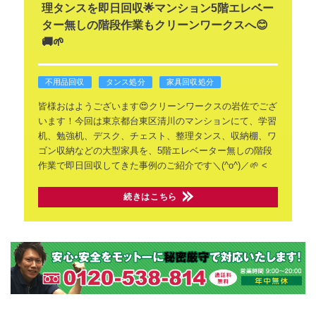
理タンスを即日回収🌟マンション5階エレベー
ター無しの階段作業もクリーンワークスへ😊
🚚🌱
不用品回収
タンス処分
家具回収処分
皆様おはようございます😍クリーンワークスの岩佐でござ
います！今回は東京都台東区清川のマンションにて、学習
机、勉強机、デスク、チェスト、整理タンス、収納棚、ワ
ゴン収納などの大型家具を、5階エレベーター無しの階段
作業で即日回収してきた事例のご紹介です＼(^o^)／🌱
<
続きはこちら