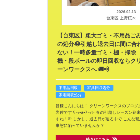
2026.02.13
台東区 上野桜木
【台東区】粗大ゴミ・不用品ご
の処分😭引越し退去日に間に合
ない！一時多量ゴミ・棚・掃除
機・段ボールの即日回収ならク
ーンワークスへ 🚚💨
不用品回収
家具回収処分
家電回収処分
皆様こんにちは！
クリーンワークスのブログ
岩佐です ʕ⁠っ⁠•⁠ᴥ⁠•⁠ʔ⁠っ✨
春の引越しシーズン到
すね！🌸
しかし、退去日が迫る中で
こんな緊
事態に陥っていませんか？
続きはこちら