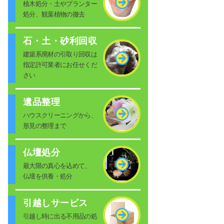
植木処分・土やプランター
処分、観葉植物の撤去
石・土・砂利回収
建築系廃材の引取り回収は
指定許可業者にお任せくだ
さい
遺品整理
ハウスクリーニングから、
形見の整理まで
仏壇処分
最大限の真心を込めて、
仏壇を供養・処分
引越しサービス
引越し時に出る不用品の処