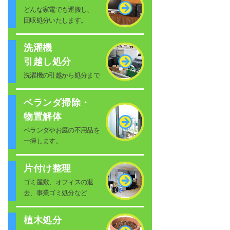
どんな家電でも運搬し、
回収処分いたします。
洗濯機
引越し処分
洗濯機の引越から処分まで
ベランダ掃除・
物置解体
ベランダやお庭の不用品を
一掃します。
片付け整理
ゴミ屋敷、オフィスの退
去、事業ゴミ処分など
植木処分