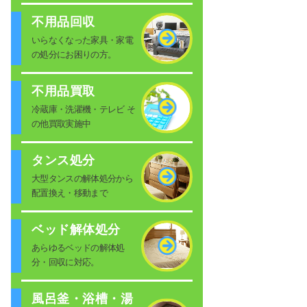
不用品回収
いらなくなった家具・家電
の処分にお困りの方。
不用品買取
冷蔵庫・洗濯機・テレビ そ
の他買取実施中
タンス処分
大型タンスの解体処分から
配置換え・移動まで
ベッド解体処分
あらゆるベッドの解体処
分・回収に対応。
風呂釜・浴槽・湯