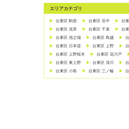
エリアカテゴリ
台東区 駒形
台東区 谷中
台東
台東区 浅草
台東区 千束
台東
台東区 池之端
台東区 鳥越
台
台東区 日本堤
台東区 上野
台
台東区 上野桜木
台東区 花川戸
台東区 東上野
台東区 清川
台
台東区 小島
台東区 三ノ輪
台