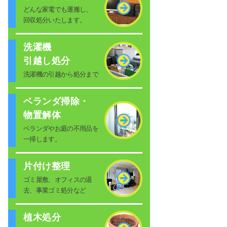
どんな家電でも運搬し、
回収処分いたします。
洗濯機
引越し処分
洗濯機の引越から処分まで
ベランダ掃除・
物置解体
ベランダやお庭の不用品を
一掃します。
片付け整理
ゴミ屋敷、オフィスの退
去、事業ゴミ処分など
植木処分