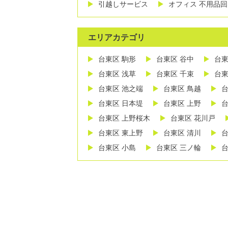
引越しサービス
オフィス 不用品回
エリアカテゴリ
台東区 駒形
台東区 谷中
台東
台東区 浅草
台東区 千束
台東
台東区 池之端
台東区 鳥越
台
台東区 日本堤
台東区 上野
台
台東区 上野桜木
台東区 花川戸
台東区 東上野
台東区 清川
台
台東区 小島
台東区 三ノ輪
台