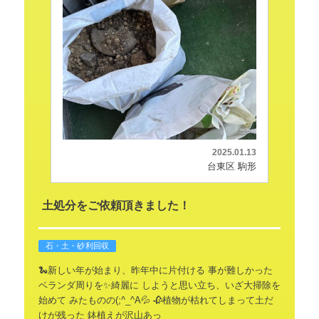
2025.01.13
台東区 駒形
土処分をご依頼頂きました！
石・土・砂利回収
🐍新しい年が始まり、昨年中に片付ける
事が難しかった
ベランダ周りを✨綺麗に
しようと思い立ち、いざ大掃除を
始めて
みたものの(;^_^A💦
🥀植物が枯れてしまって土だ
けが残った
鉢植えが沢山あっ