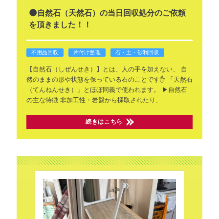
🌑自然石（天然石）の当日回収処分のご依頼
を頂きました！！
不用品回収
片付け整理
石・土・砂利回収
【自然石（しぜんせき）】とは、人の手を加えない、
自
然のままの形や状態を保っている石のことです✋
「天然石
（てんねんせき）」とほぼ同義で使われます。
▶自然石
の主な特徴
非加工性・岩盤から採取されたり、
続きはこちら