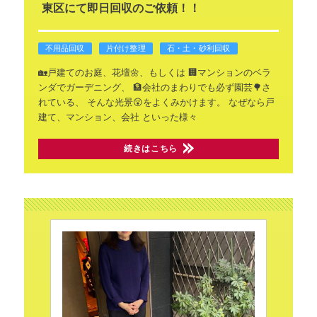
東区にて即日回収のご依頼！！
不用品回収
片付け整理
石・土・砂利回収
🏡戸建てのお庭、花壇🌼、もしくは
🏢マンションのベラ
ンダでガーデニング、
🏦会社のまわりでも必ず園芸🌳さ
れている、
そんな光景😲をよくみかけます。
なぜなら戸
建て、マンション、会社
といった様々
続きはこちら