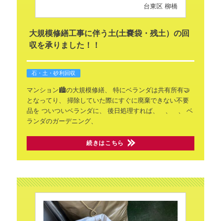
台東区 柳橋
大規模修繕工事に伴う土(土嚢袋・残土）の回
収を承りました！！
石・土・砂利回収
マンション🏙️の大規模修繕、
特にベランダは共有所有🤝
となってり、
掃除していた際にすぐに廃棄できない不要
品を
ついついベランダに、
後日処理すれば、 、 、
ベ
ランダのガーデニング、
続きはこちら