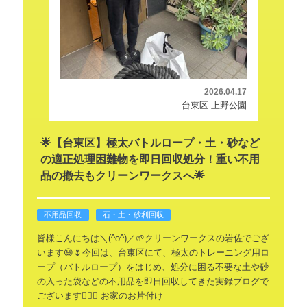
2026.04.17
台東区 上野公園
🌟【台東区】極太バトルロープ・土・砂など
の適正処理困難物を即日回収処分！重い不用
品の撤去もクリーンワークスへ🌟
不用品回収
石・土・砂利回収
皆様こんにちは＼(^o^)／🌱クリーンワークスの岩佐でござ
います😆🌷今回は、台東区にて、極太のトレーニング用ロ
ープ（バトルロープ）をはじめ、処分に困る不要な土や砂
の入った袋などの不用品を即日回収してきた実録ブログで
ございます🙂‍↕️✨
お家のお片付け