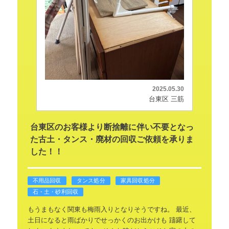
2025.05.30
台東区 三筋
台東区のお客様より断捨離に伴い不要となっ
た古土・タンス・廃材の回収ご依頼を承りま
した！！
不用品回収
タンス処分
家具回収処分
石・土・砂利回収
もうまもなく関東も梅雨入りとなりそうですね。
最近、
土日になると雨ばかりでせっかくのお出かけも
躊躇して