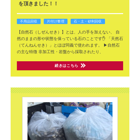
を頂きました！！
不用品回収
片付け整理
石・土・砂利回収
【自然石（しぜんせき）】とは、人の手を加えない、
自
然のままの形や状態を保っている石のことです✋
「天然石
（てんねんせき）」とほぼ同義で使われます。
▶自然石
の主な特徴
非加工性・岩盤から採取されたり、
続きはこちら