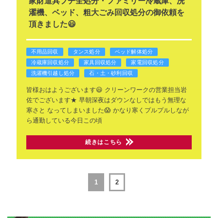
家財道具プチ全処分・ファミリー冷蔵庫、洗
濯機、ベッド、粗大ごみ回収処分の御依頼を
頂きました😃
不用品回収
タンス処分
ベッド解体処分
冷蔵庫回収処分
家具回収処分
家電回収処分
洗濯機引越し処分
石・土・砂利回収
皆様おはようございます😃
クリーンワークの営業担当岩
佐でございます★
早朝深夜はダウンなしではもう無理な
寒さと
なってしまいました😱
かなり寒くプルプルしなが
ら通勤している今日この頃
続きはこちら
1
2