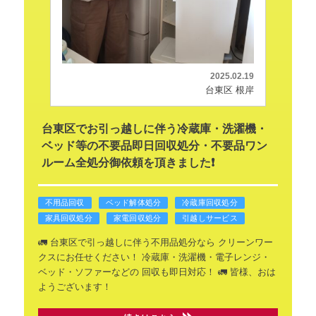
2025.02.19
台東区 根岸
台東区でお引っ越しに伴う冷蔵庫・洗濯機・
ベッド等の不要品即日回収処分・不要品ワン
ルーム全処分御依頼を頂きました❗
不用品回収
ベッド解体処分
冷蔵庫回収処分
家具回収処分
家電回収処分
引越しサービス
🚛 台東区で引っ越しに伴う不用品処分なら
クリーンワー
クスにお任せください！
冷蔵庫・洗濯機・電子レンジ・
ベッド・ソファーなどの
回収も即日対応！ 🚛
皆様、おは
ようございます！