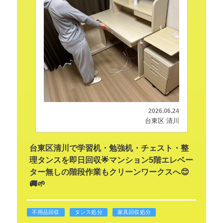
2026.06.24
台東区 清川
台東区清川で学習机・勉強机・チェスト・整
理タンスを即日回収🌟マンション5階エレベー
ター無しの階段作業もクリーンワークスへ😊
🚚🌱
不用品回収
タンス処分
家具回収処分