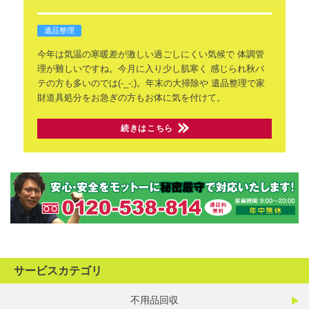
遺品整理
今年は気温の寒暖差が激しい過ごしにくい気候で
体調管
理が難しいですね。今月に入り少し肌寒く
感じられ秋バ
テの方も多いのでは(-_-;)。年末の大掃除や
遺品整理で家
財道具処分をお急ぎの方もお体に気を付けて。
続きはこちら
サービスカテゴリ
不用品回収