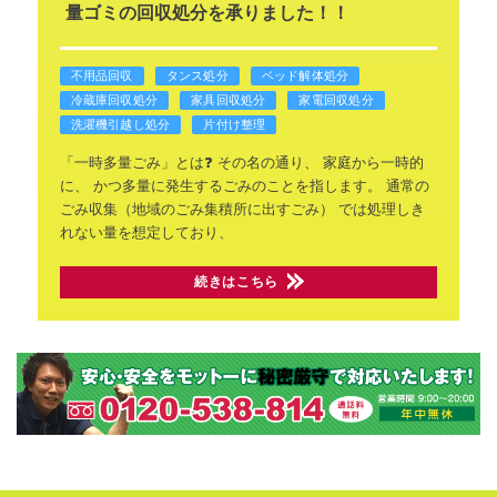
量ゴミの回収処分を承りました！！
不用品回収
タンス処分
ベッド解体処分
冷蔵庫回収処分
家具回収処分
家電回収処分
洗濯機引越し処分
片付け整理
「一時多量ごみ」とは❓
その名の通り、
家庭から一時的
に、
かつ多量に発生するごみのことを指します。
通常の
ごみ収集（地域のごみ集積所に出すごみ）
では処理しき
れない量を想定しており、
続きはこちら