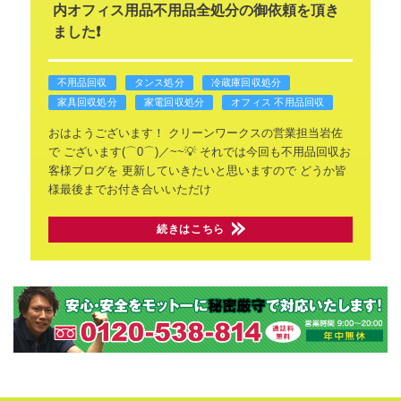
内オフィス用品不用品全処分の御依頼を頂き
ました❗
不用品回収
タンス処分
冷蔵庫回収処分
家具回収処分
家電回収処分
オフィス 不用品回収
おはようございます！
クリーンワークスの営業担当岩佐
で
ございます(⌒0⌒)／~~💡
それでは今回も不用品回収お
客様ブログを
更新していきたいと思いますので
どうか皆
様最後までお付き合いいただけ
続きはこちら