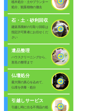
植木処分・土やプランター
処分、観葉植物の撤去
石・土・砂利回収
建築系廃材の引取り回収は
指定許可業者にお任せくだ
さい
遺品整理
ハウスクリーニングから、
形見の整理まで
仏壇処分
最大限の真心を込めて、
仏壇を供養・処分
引越しサービス
引越し時に出る不用品の処