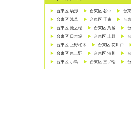
台東区 駒形
台東区 谷中
台東
台東区 浅草
台東区 千束
台東
台東区 池之端
台東区 鳥越
台
台東区 日本堤
台東区 上野
台
台東区 上野桜木
台東区 花川戸
台東区 東上野
台東区 清川
台
台東区 小島
台東区 三ノ輪
台