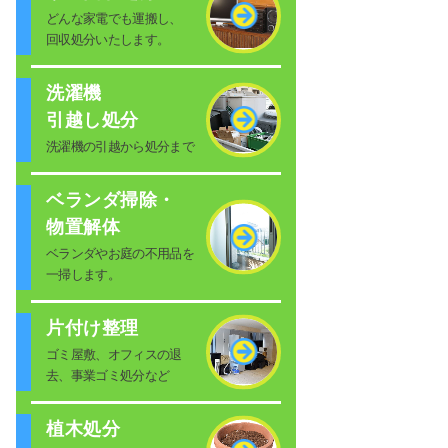
どんな家電でも運搬し、
回収処分いたします。
洗濯機
引越し処分
洗濯機の引越から処分まで
ベランダ掃除・
物置解体
ベランダやお庭の不用品を
一掃します。
片付け整理
ゴミ屋敷、オフィスの退
去、事業ゴミ処分など
植木処分