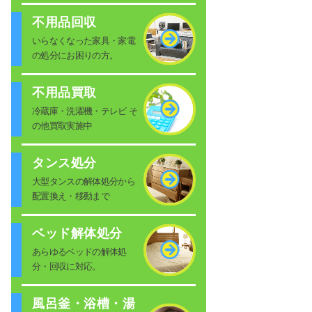
不用品回収
いらなくなった家具・家電
の処分にお困りの方。
不用品買取
冷蔵庫・洗濯機・テレビ そ
の他買取実施中
タンス処分
大型タンスの解体処分から
配置換え・移動まで
ベッド解体処分
あらゆるベッドの解体処
分・回収に対応。
風呂釜・浴槽・湯