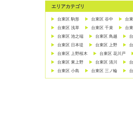
エリアカテゴリ
台東区 駒形
台東区 谷中
台東
台東区 浅草
台東区 千束
台東
台東区 池之端
台東区 鳥越
台
台東区 日本堤
台東区 上野
台
台東区 上野桜木
台東区 花川戸
台東区 東上野
台東区 清川
台
台東区 小島
台東区 三ノ輪
台