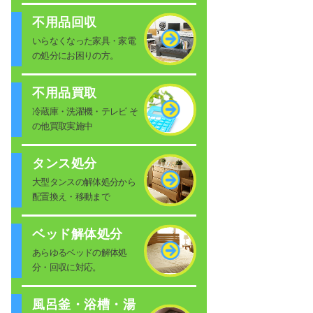
不用品回収
いらなくなった家具・家電
の処分にお困りの方。
不用品買取
冷蔵庫・洗濯機・テレビ そ
の他買取実施中
タンス処分
大型タンスの解体処分から
配置換え・移動まで
ベッド解体処分
あらゆるベッドの解体処
分・回収に対応。
風呂釜・浴槽・湯