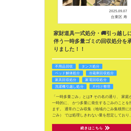
2025.09.07
台東区 寿
家財道具一式処分・🚚引っ越し
伴う一時多量ゴミの回収処分を
りました！！
不用品回収
タンス処分
ベッド解体処分
冷蔵庫回収処分
家具回収処分
家電回収処分
洗濯機引越し処分
片付け整理
「一時多量ごみ」とは❓
その名の通り、
家庭
一時的に、
かつ多量に発生するごみのことを
ます。
通常のごみ収集（地域のごみ集積所に
ごみ）
では処理しきれない量を想定しており
続きはこちら