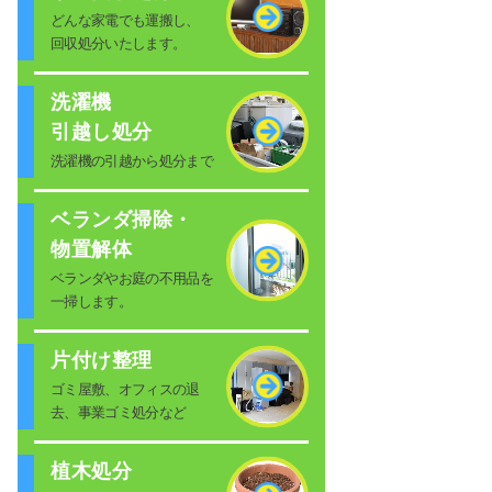
どんな家電でも運搬し、
回収処分いたします。
洗濯機
引越し処分
洗濯機の引越から処分まで
ベランダ掃除・
物置解体
ベランダやお庭の不用品を
一掃します。
片付け整理
ゴミ屋敷、オフィスの退
去、事業ゴミ処分など
植木処分