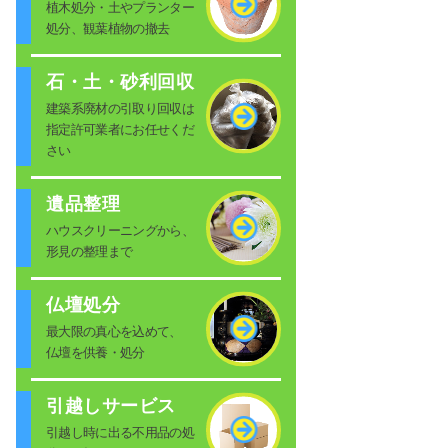
植木処分・土やプランター
処分、観葉植物の撤去
石・土・砂利回収
建築系廃材の引取り回収は
指定許可業者にお任せくだ
さい
遺品整理
ハウスクリーニングから、
形見の整理まで
仏壇処分
最大限の真心を込めて、
仏壇を供養・処分
引越しサービス
引越し時に出る不用品の処